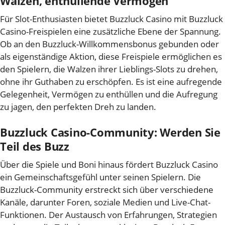
Walzen, enthüllende Vermögen
Für Slot-Enthusiasten bietet Buzzluck Casino mit Buzzluck
Casino-Freispielen eine zusätzliche Ebene der Spannung.
Ob an den Buzzluck-Willkommensbonus gebunden oder
als eigenständige Aktion, diese Freispiele ermöglichen es
den Spielern, die Walzen ihrer Lieblings-Slots zu drehen,
ohne ihr Guthaben zu erschöpfen. Es ist eine aufregende
Gelegenheit, Vermögen zu enthüllen und die Aufregung
zu jagen, den perfekten Dreh zu landen.
Buzzluck Casino-Community: Werden Sie
Teil des Buzz
Über die Spiele und Boni hinaus fördert Buzzluck Casino
ein Gemeinschaftsgefühl unter seinen Spielern. Die
Buzzluck-Community erstreckt sich über verschiedene
Kanäle, darunter Foren, soziale Medien und Live-Chat-
Funktionen. Der Austausch von Erfahrungen, Strategien