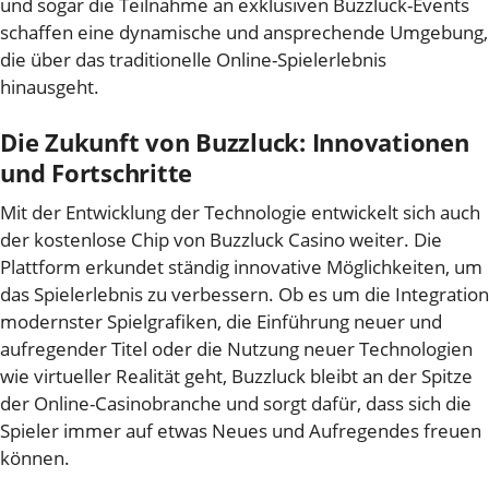
und sogar die Teilnahme an exklusiven Buzzluck-Events
schaffen eine dynamische und ansprechende Umgebung,
die über das traditionelle Online-Spielerlebnis
hinausgeht.
Die Zukunft von Buzzluck: Innovationen
und Fortschritte
Mit der Entwicklung der Technologie entwickelt sich auch
der kostenlose Chip von Buzzluck Casino weiter. Die
Plattform erkundet ständig innovative Möglichkeiten, um
das Spielerlebnis zu verbessern. Ob es um die Integration
modernster Spielgrafiken, die Einführung neuer und
aufregender Titel oder die Nutzung neuer Technologien
wie virtueller Realität geht, Buzzluck bleibt an der Spitze
der Online-Casinobranche und sorgt dafür, dass sich die
Spieler immer auf etwas Neues und Aufregendes freuen
können.