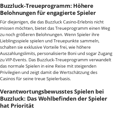
Buzzluck-Treueprogramm: Höhere
Belohnungen für engagierte Spieler
Für diejenigen, die das Buzzluck Casino-Erlebnis nicht
missen möchten, bietet das Treueprogramm einen Weg
zu noch größeren Belohnungen. Wenn Spieler ihre
Lieblingsspiele spielen und Treuepunkte sammeln,
schalten sie exklusive Vorteile frei, wie höhere
Auszahlungslimits, personalisierte Boni und sogar Zugang
zu VIP-Events. Das Buzzluck-Treueprogramm verwandelt
das normale Spielen in eine Reise mit steigenden
Privilegien und zeigt damit die Wertschätzung des
Casinos für seine treue Spielerbasis.
Verantwortungsbewusstes Spielen bei
Buzzluck: Das Wohlbefinden der Spieler
hat Priorität