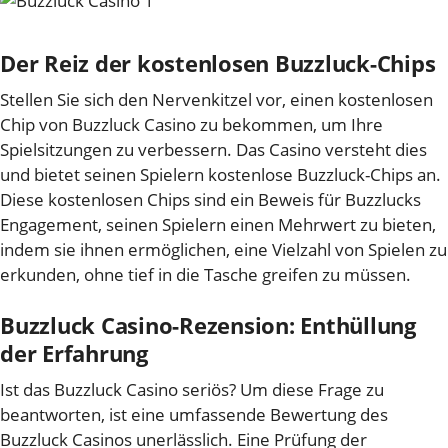
Der Reiz der kostenlosen Buzzluck-Chips
Stellen Sie sich den Nervenkitzel vor, einen kostenlosen
Chip von Buzzluck Casino zu bekommen, um Ihre
Spielsitzungen zu verbessern. Das Casino versteht dies
und bietet seinen Spielern kostenlose Buzzluck-Chips an.
Diese kostenlosen Chips sind ein Beweis für Buzzlucks
Engagement, seinen Spielern einen Mehrwert zu bieten,
indem sie ihnen ermöglichen, eine Vielzahl von Spielen zu
erkunden, ohne tief in die Tasche greifen zu müssen.
Buzzluck Casino-Rezension: Enthüllung
der Erfahrung
Ist das Buzzluck Casino seriös? Um diese Frage zu
beantworten, ist eine umfassende Bewertung des
Buzzluck Casinos unerlässlich. Eine Prüfung der