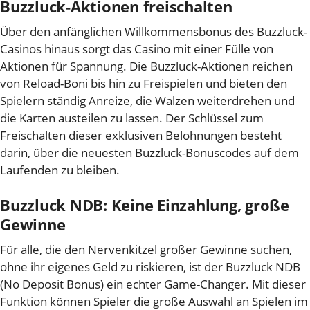
Buzzluck-Aktionen freischalten
Über den anfänglichen Willkommensbonus des Buzzluck-
Casinos hinaus sorgt das Casino mit einer Fülle von
Aktionen für Spannung. Die Buzzluck-Aktionen reichen
von Reload-Boni bis hin zu Freispielen und bieten den
Spielern ständig Anreize, die Walzen weiterdrehen und
die Karten austeilen zu lassen. Der Schlüssel zum
Freischalten dieser exklusiven Belohnungen besteht
darin, über die neuesten Buzzluck-Bonuscodes auf dem
Laufenden zu bleiben.
Buzzluck NDB: Keine Einzahlung, große
Gewinne
Für alle, die den Nervenkitzel großer Gewinne suchen,
ohne ihr eigenes Geld zu riskieren, ist der Buzzluck NDB
(No Deposit Bonus) ein echter Game-Changer. Mit dieser
Funktion können Spieler die große Auswahl an Spielen im