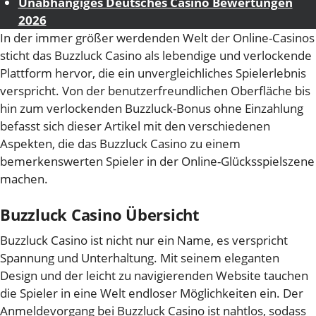
Unabhängiges Deutsches Casino Bewertungen
2026
In der immer größer werdenden Welt der Online-Casinos
sticht das Buzzluck Casino als lebendige und verlockende
Plattform hervor, die ein unvergleichliches Spielerlebnis
verspricht. Von der benutzerfreundlichen Oberfläche bis
hin zum verlockenden Buzzluck-Bonus ohne Einzahlung
befasst sich dieser Artikel mit den verschiedenen
Aspekten, die das Buzzluck Casino zu einem
bemerkenswerten Spieler in der Online-Glücksspielszene
machen.
Buzzluck Casino Übersicht
Buzzluck Casino ist nicht nur ein Name, es verspricht
Spannung und Unterhaltung. Mit seinem eleganten
Design und der leicht zu navigierenden Website tauchen
die Spieler in eine Welt endloser Möglichkeiten ein. Der
Anmeldevorgang bei Buzzluck Casino ist nahtlos, sodass