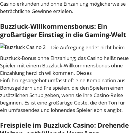
Casino erkunden und ohne Einzahlung möglicherweise
beträchtliche Gewinne erzielen.
Buzzluck-Willkommensbonus: Ein
großartiger Einstieg in die Gaming-Welt
Die Aufregung endet nicht beim
Buzzluck-Bonus ohne Einzahlung; das Casino heißt neue
Spieler mit einem Buzzluck-Willkommensbonus ohne
Einzahlung herzlich willkommen. Dieses
Einführungsangebot umfasst oft eine Kombination aus
Bonusgeldern und Freispielen, die den Spielern einen
zusätzlichen Schub geben, wenn sie ihre Casino-Reise
beginnen. Es ist eine großartige Geste, die den Ton für
ein umfassendes und lohnendes Spielerlebnis angibt.
Freispiele im Buzzluck Casino: Drehende