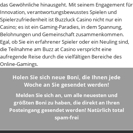
das Gewöhnliche hinausgeht. Mit seinem Engagement für
Innovation, verantwortungsbewusstes Spielen und
Spielerzufriedenheit ist Buzzluck Casino nicht nur ein
Casino; es ist ein Gaming-Paradies, in dem Spannung,
Belohnungen und Gemeinschaft zusammenkommen.
Egal, ob Sie ein erfahrener Spieler oder ein Neuling sind,
die Teilnahme am Buzz at Casino verspricht eine
aufregende Reise durch die vielfältigen Bereiche des
Online-Gamings.
Holen Sie sich neue Boni, die Ihnen jede
Woche an Sie gesendet werden!
Melden Sie sich an, um alle neuesten und
größten Boni zu haben, die direkt an Ihren
Posteingang gesendet werden! Natürlich total
spam-frei