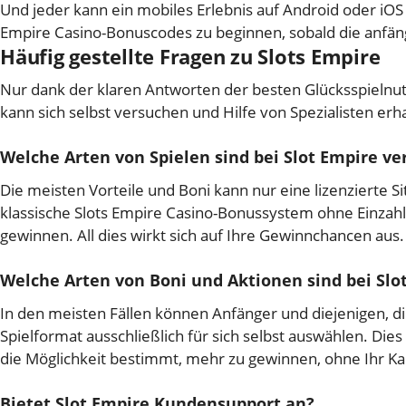
Und jeder kann ein mobiles Erlebnis auf Android oder iO
Empire Casino-Bonuscodes zu beginnen, sobald die anfäng
Häufig gestellte Fragen zu Slots Empire
Nur dank der klaren Antworten der besten Glücksspielnut
kann sich selbst versuchen und Hilfe von Spezialisten erha
Welche Arten von Spielen sind bei Slot Empire ve
Die meisten Vorteile und Boni kann nur eine lizenzierte
klassische Slots Empire Casino-Bonussystem ohne Einzahl
gewinnen. All dies wirkt sich auf Ihre Gewinnchancen aus.
Welche Arten von Boni und Aktionen sind bei Slo
In den meisten Fällen können Anfänger und diejenigen, d
Spielformat ausschließlich für sich selbst auswählen. Die
die Möglichkeit bestimmt, mehr zu gewinnen, ohne Ihr Kapi
Bietet Slot Empire Kundensupport an?