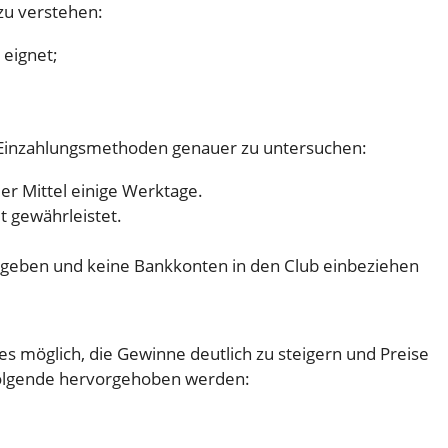
zu verstehen:
 eignet;
ten Einzahlungsmethoden genauer zu untersuchen:
r Mittel einige Werktage.
t gewährleistet.
tergeben und keine Bankkonten in den Club einbeziehen
es möglich, die Gewinne deutlich zu steigern und Preise
 folgende hervorgehoben werden: