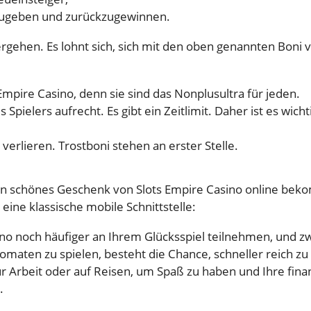
kzugeben und zurückzugewinnen.
tergehen. Es lohnt sich, sich mit den oben genannten Boni
Empire Casino, denn sie sind das Nonplusultra für jeden.
pielers aufrecht. Es gibt ein Zeitlimit. Daher ist es wich
erlieren. Trostboni stehen an erster Stelle.
 ein schönes Geschenk von Slots Empire Casino online be
 eine klassische mobile Schnittstelle:
no noch häufiger an Ihrem Glücksspiel teilnehmen, und z
omaten zu spielen, besteht die Chance, schneller reich z
r Arbeit oder auf Reisen, um Spaß zu haben und Ihre finan
.