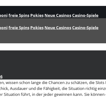
boni
freie Spins
Pokies
Neue Casinos
Casino-Spiele
boni
freie Spins
Pokies
Neue Casinos
Casino-Spiele
26
en, wissen schon lange die Chancen zu schätzen, die Slots
ick, Ausdauer und die Fähigkeit, die Situation richtig ein
er Situation führt, in der jeder gewinnen kann. Sie könne