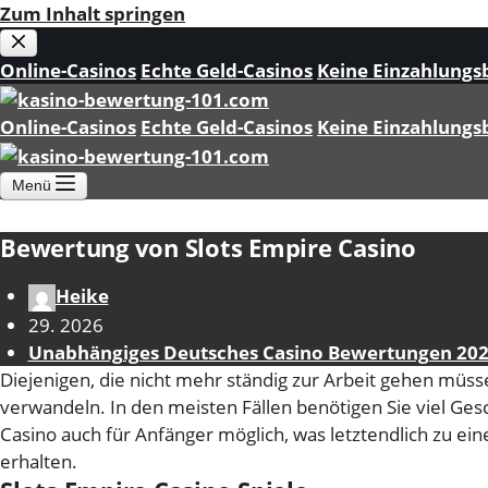
Zum Inhalt springen
Online-Casinos
Echte Geld-Casinos
Keine Einzahlungs
Online-Casinos
Echte Geld-Casinos
Keine Einzahlungs
Menü
Bewertung von Slots Empire Casino
Heike
29. 2026
Unabhängiges Deutsches Casino Bewertungen 20
Diejenigen, die nicht mehr ständig zur Arbeit gehen müss
verwandeln. In den meisten Fällen benötigen Sie viel Gesch
Casino auch für Anfänger möglich, was letztendlich zu ein
erhalten.