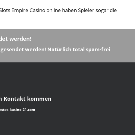
Slots Empire Casino online haben Spieler sogar die
ndet werden!
 gesendet werden! Natürlich total spam-frei
n Kontakt kommen
estes-kasino-21.com